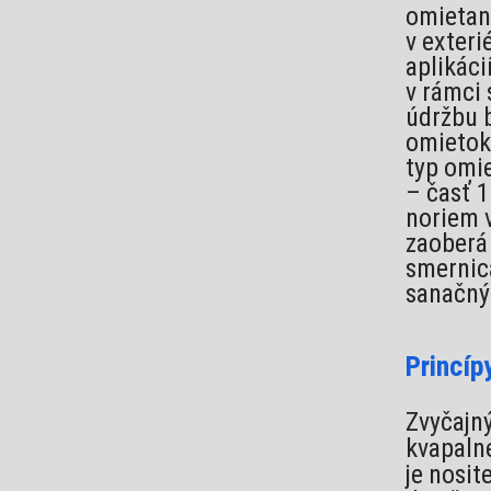
omietani
v exteri
aplikác
v rámci
údržbu b
omietok 
typ omie
– časť 1
noriem v
zaoberá 
smernic
sanačný
Princíp
Zvyčajný
kvapalne
je nosit