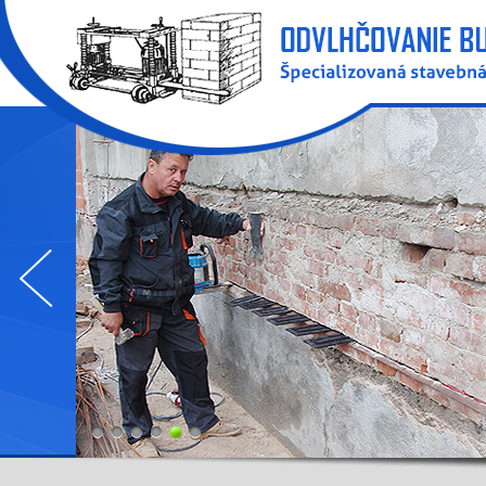
1
2
3
4
5
6