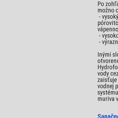
Po zohľa
možno o
- vysoký
pórovito
vápenno
- vysoko
- výraz
Inými s
otvorenú
Hydrofo
vody cez
zaisťuje
vodnej 
systému
muriva v
Sanačn