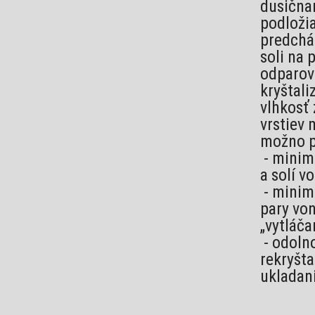
dusičnan
podloži
predchá
soli na 
odparova
kryštal
vlhkosť
vrstiev 
možno p
- minimá
a solí v
- minim
pary von
„vytláča
- odoln
rekryšta
ukladani