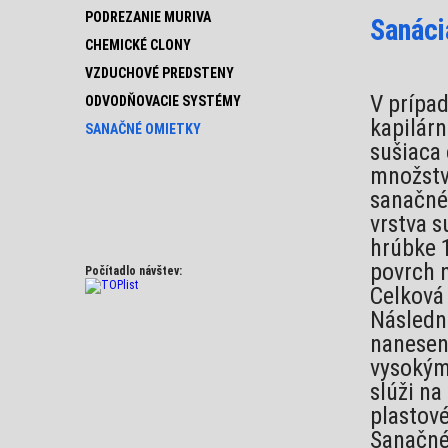
PODREZANIE MURIVA
Sanáci
CHEMICKÉ CLONY
VZDUCHOVÉ PREDSTENY
V prípa
ODVODŇOVACIE SYSTÉMY
kapilár
SANAČNÉ OMIETKY
sušiaca 
množstv
sanačné 
vrstva s
hrúbke 
povrch n
Počítadlo návštev:
Celková
Následn
nanesen
vysokým
slúži n
plastov
Sanačné