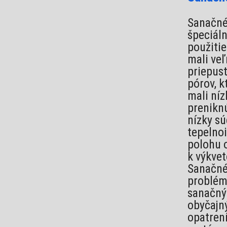
Sanačné
špeciáln
použitie
mali veľ
priepus
pórov, k
mali níz
prenikn
nízky sú
tepelno
polohu 
k výkvet
Sanačné
problém
sanačný
obyčajn
opatren