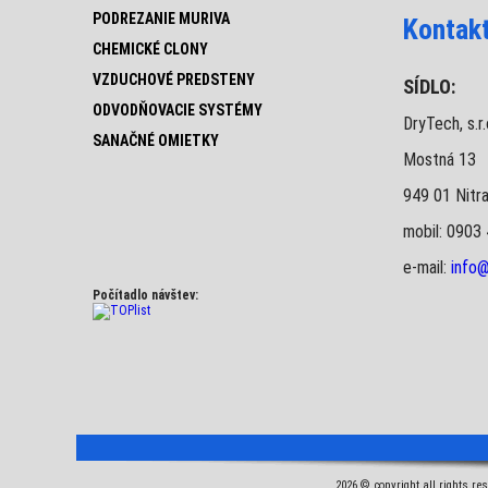
PODREZANIE MURIVA
Kontak
CHEMICKÉ CLONY
VZDUCHOVÉ PREDSTENY
SÍDLO:
ODVODŇOVACIE SYSTÉMY
DryTech, s.r.
SANAČNÉ OMIETKY
Mostná 13
949 01 Nitr
mobil: 0903
e-mail:
info@
Počítadlo návštev:
2026 © copyright all rights re