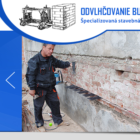
1
2
3
4
5
6